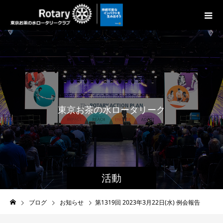
東
京
お
茶
の
水
ロ
ー
タ
リ
ー
ク
ラ
ブ
の
活動
ブログ
お知らせ
第1319回 2023年3月22日(水) 例会報告