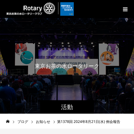
東
京
お
茶
の
水
ロ
ー
タ
リ
ー
ク
ラ
ブ
の
活動
ブログ
お知らせ
第1378回 2024年8月21日(水) 例会報告