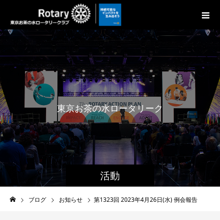
東
京
お
茶
の
水
ロ
ー
タ
リ
ー
ク
ラ
ブ
活動
ブログ
お知らせ
第1323回 2023年4月26日(水) 例会報告