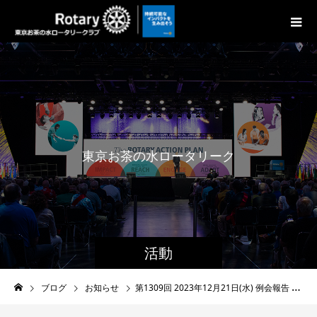
東
京
お
茶
の
水
ロ
ー
タ
リ
ー
ク
ラ
ブ
活動
ブログ
お知らせ
第1309回 2023年12月21日(水) 例会報告 Vol.30-15