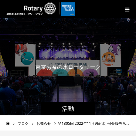
東
京
お
茶
の
水
ロ
ー
タ
リ
ー
ク
ラ
ブ
の
活動
ブログ
お知らせ
第1305回 2022年11月9日(水) 例会報告 Vol.30-11 「出逢い・感謝 ボクシングのおかげで 」日本ボクシングコミッション試合役員会パスト会長・東京足立RC 吉田 和敏様