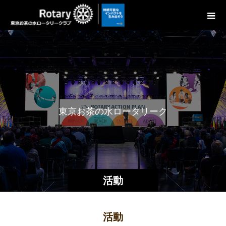
東
京
お
茶
の
水
ロ
ー
タ
リ
ー
ク
ラ
ブ
の
活動
活動